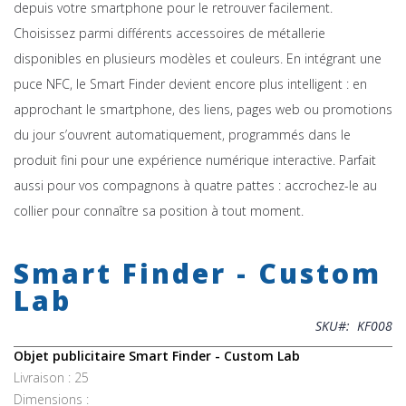
depuis votre smartphone pour le retrouver facilement.
Choisissez parmi différents accessoires de métallerie
disponibles en plusieurs modèles et couleurs. En intégrant une
puce NFC, le Smart Finder devient encore plus intelligent : en
approchant le smartphone, des liens, pages web ou promotions
du jour s’ouvrent automatiquement, programmés dans le
produit fini pour une expérience numérique interactive. Parfait
aussi pour vos compagnons à quatre pattes : accrochez-le au
collier pour connaître sa position à tout moment.
Skip
to
Smart Finder - Custom
the
beginning
Lab
of
the
SKU
KF008
images
gallery
Objet publicitaire Smart Finder - Custom Lab
Livraison : 25
Dimensions :