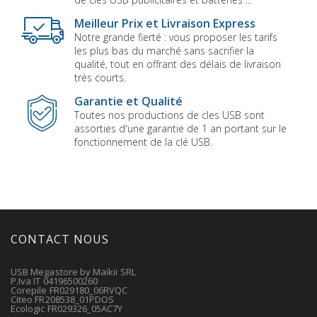
Meilleur Prix et Livraison Express
Notre grande fierté : vous proposer les tarifs
les plus bas du marché sans sacrifier la
qualité, tout en offrant des délais de livraison
très courts.
Garantie et Qualité
Toutes nos productions de cles USB sont
assorties d'une garantie de 1 an portant sur le
fonctionnement de la clé USB.
CONTACT NOUS
USB Megastore by Maikii SRL
P.Iva IT 04196500260
Corepile FR029180_06RVQC
Citeo FR208538_01PDOS
Ecologic FR029326_05AC7Y