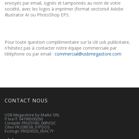
envoyés par email, signés et tamponnés au nom de votre
société, avec les logos à imprimer (format vectorisé Adobe
Illustrator AI ou PhotoShop EPS.
Pour toute question complémentaire sur la clé usb publicitaire,
n'hésitez pas à contacter notre équipe commerciale par
téléphone ou par email :
commercial@usbmegastore.com
CONTACT NOUS
USB Megastore by Maikii SRL
P.Iva IT 04196500260
Corepile FR029180_06RVQC
Citeo FR208538_01PDOS
Ecologic FR029326_05AC7Y