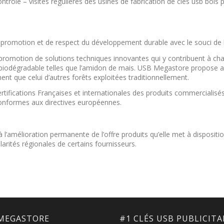
trôle – visites régulières des usines de fabrication de clés usb bois
promotion et de respect du développement durable avec le souci de l
romotion de solutions techniques innovantes qui y contribuent à cha
e biodégradable telles que l’amidon de mais. USB Megastore propose 
nt que celui d’autres forêts exploitées traditionnellement.
tifications Françaises et internationales des produits commercialis
conformes aux directives européennes.
l’amélioration permanente de l’offre produits qu’elle met à disposit
arités régionales de certains fournisseurs.
MEGASTORE
#1 CLÉS USB PUBLICITA