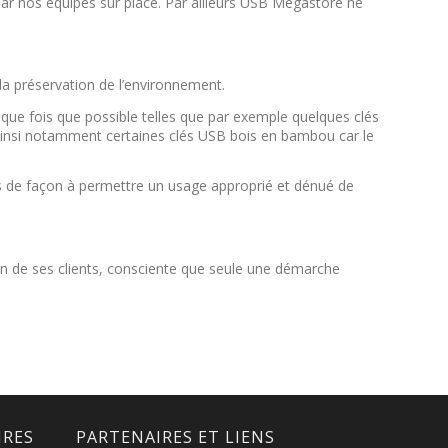
 par nos équipes sur place. Par ailleurs USB Megastore ne
a préservation de l’environnement.
que fois que possible telles que par exemple quelques clés
ainsi notamment certaines clés USB bois en bambou car le
és de façon à permettre un usage approprié et dénué de
ion de ses clients, consciente que seule une démarche
IRES
PARTENAIRES ET LIENS