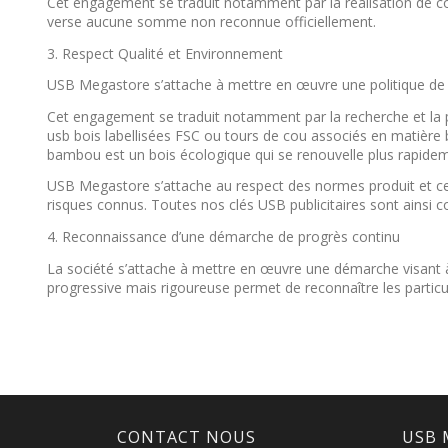
Cet engagement se traduit notamment par la réalisation de con
verse aucune somme non reconnue officiellement.
3. Respect Qualité et Environnement
USB Megastore s’attache à mettre en œuvre une politique de 
Cet engagement se traduit notamment par la recherche et la p
usb bois labellisées FSC ou tours de cou associés en matièr
bambou est un bois écologique qui se renouvelle plus rapideme
USB Megastore s’attache au respect des normes produit et cer
risques connus. Toutes nos clés USB publicitaires sont ainsi 
4. Reconnaissance d’une démarche de progrès continu
La société s’attache à mettre en œuvre une démarche visant à 
progressive mais rigoureuse permet de reconnaître les particul
CONTACT NOUS
USB 