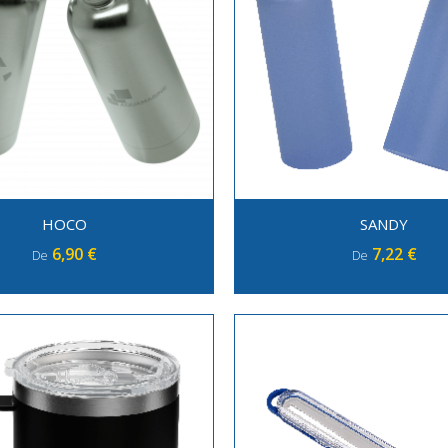
HOCO
SANDY
6,90 €
7,22 €
De
De