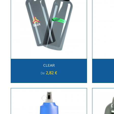
CLEAR
2,82 €
De