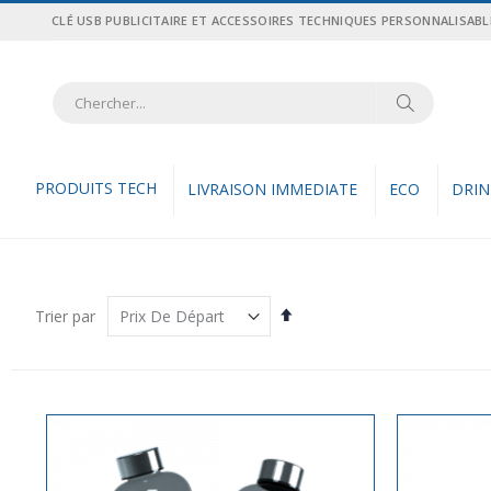
Allez
CLÉ USB PUBLICITAIRE ET ACCESSOIRES TECHNIQUES PERSONNALISABL
au
contenu
Recher
Rechercher
PRODUITS TECH
LIVRAISON IMMEDIATE
ECO
DRI
Par
Trier par
ordre
décroissant