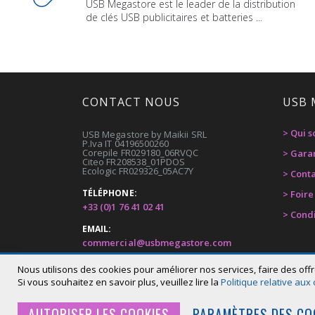
USB Megastore est le leader de la distribution
de clés USB publicitaires et batteries ...
CONTACT NOUS
USB 
> Qui 
USB Megastore by Maikii SRL
P.Iva IT 04196500260
Corepile FR029180_06RVQC
> Gara
Citeo FR208538_01PDOS
Ecologic FR029326_05AC7Y
> Cont
TÉLÉPHONE:
> Foir
+33 (0)1 76 41 02 41
> Cond
EMAIL:
commercial@usbmegastore.com
ADDRESSE:
Nous utilisons des cookies pour améliorer nos services, faire des offr
Via G.Bortolan 44, Carbonera (TV) Italy
Si vous souhaitez en savoir plus, veuillez lire la
Politique relative aux
AUTORISER LES COOKIES
PARAMÈTRES DES CO