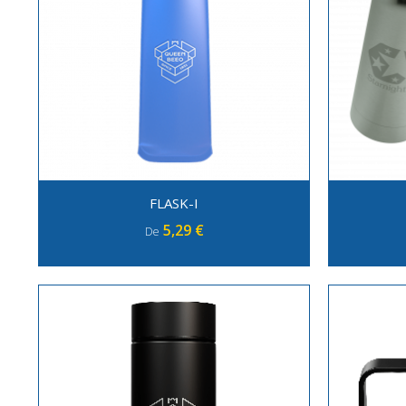
FLASK-I
5,29 €
De