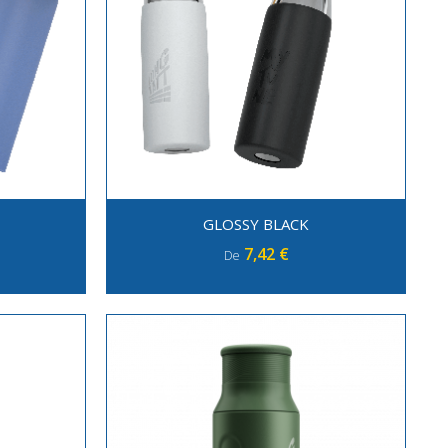
GLOSSY BLACK
7,42 €
De