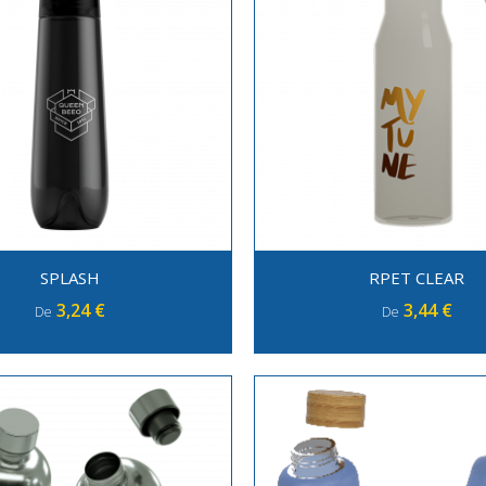
SPLASH
RPET CLEAR
3,24 €
3,44 €
De
De