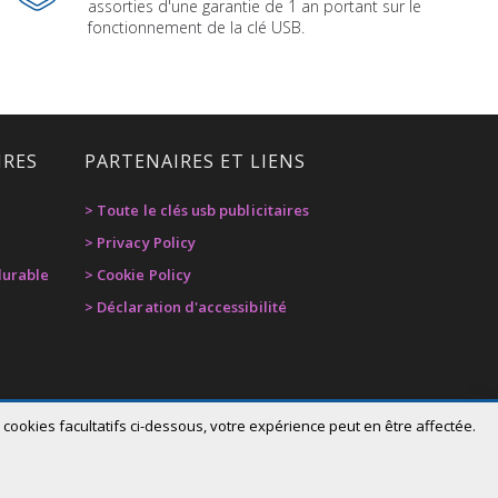
assorties d'une garantie de 1 an portant sur le
fonctionnement de la clé USB.
IRES
PARTENAIRES ET LIENS
> Toute le clés usb publicitaires
> Privacy Policy
urable
> Cookie Policy
> Déclaration d'accessibilité
cookies facultatifs ci-dessous, votre expérience peut en être affectée.