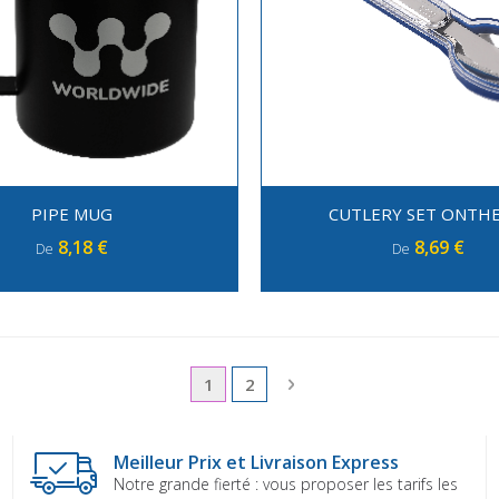
PIPE MUG
CUTLERY SET ONTH
8,18 €
8,69 €
De
De
Page
Vous lisez actuellement la page
Page
Page
Suivant
1
2
Meilleur Prix et Livraison Express
Notre grande fierté : vous proposer les tarifs les