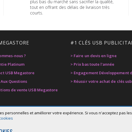
plus bas du marché sans sacrifier la qualité,
tout en offrant des délais de livraison très
courts.
MEGASTORE
#1 CLÉS USB PUBLICITA
sommes-nous ?
> Faire un devis en ligne
ntie Platinum
> Prix bas toute l'année
act USB Megastore
> Engagement Développement d
e Aux Questions
> Réussir votre achat de clés usb
itions de vente USB Megastore
es personnelles et améliorer votre expérience. Si vous n'acceptez pas les 
 cookies
OKIES