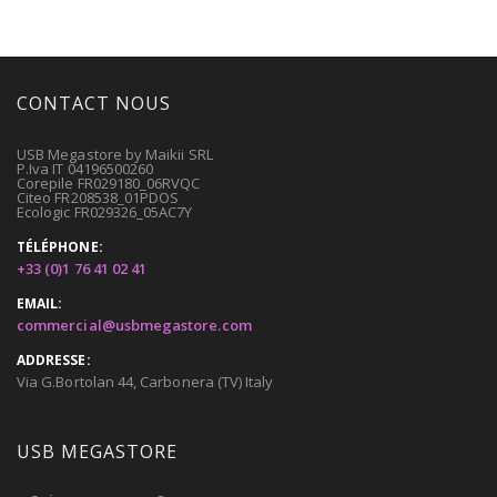
CONTACT NOUS
USB Megastore by Maikii SRL
P.Iva IT 04196500260
Corepile FR029180_06RVQC
Citeo FR208538_01PDOS
Ecologic FR029326_05AC7Y
TÉLÉPHONE:
+33 (0)1 76 41 02 41
EMAIL:
commercial@usbmegastore.com
ADDRESSE:
Via G.Bortolan 44, Carbonera (TV) Italy
USB MEGASTORE