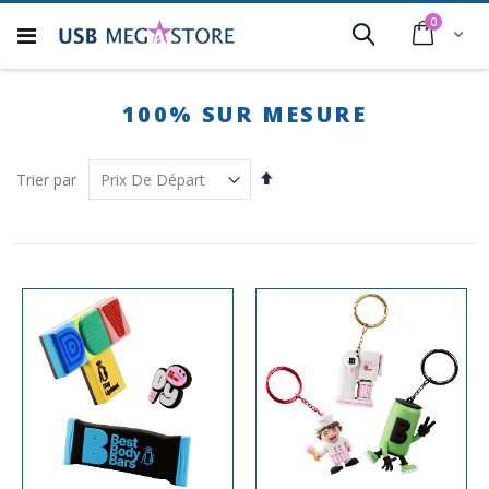
Allez
articles
0
au
Cart
Rechercher
contenu
100% SUR MESURE
Par
Trier par
ordre
décroissant