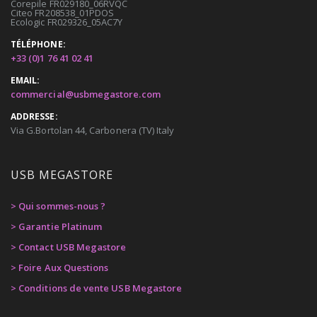
Corepile FR029180_06RVQC
Citeo FR208538_01PDOS
Ecologic FR029326_05AC7Y
TÉLÉPHONE:
+33 (0)1 76 41 02 41
EMAIL:
commercial@usbmegastore.com
ADDRESSE:
Via G.Bortolan 44, Carbonera (TV) Italy
USB MEGASTORE
> Qui sommes-nous ?
> Garantie Platinum
> Contact USB Megastore
> Foire Aux Questions
> Conditions de vente USB Megastore