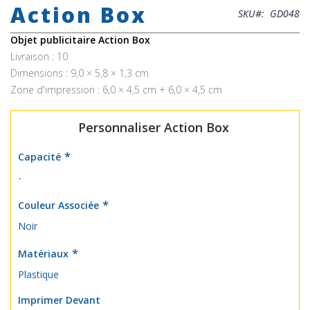
Action Box
the
SKU
GD048
beginning
of
Objet publicitaire Action Box
the
Livraison : 10
images
Dimensions : 9,0 × 5,8 × 1,3 cm
gallery
Zone d'impression : 6,0 × 4,5 cm + 6,0 × 4,5 cm
Personnaliser Action Box
Capacité
-
Couleur Associée
Noir
Matériaux
Plastique
Imprimer Devant