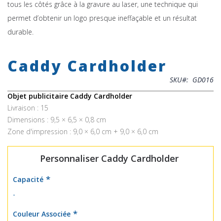
tous les côtés grâce à la gravure au laser, une technique qui
permet d’obtenir un logo presque ineffaçable et un résultat
durable.
Skip
to
Caddy Cardholder
the
beginning
SKU
GD016
of
the
Objet publicitaire Caddy Cardholder
images
Livraison : 15
gallery
Dimensions : 9,5 × 6,5 × 0,8 cm
Zone d'impression : 9,0 × 6,0 cm + 9,0 × 6,0 cm
Personnaliser Caddy Cardholder
Capacité
-
Couleur Associée