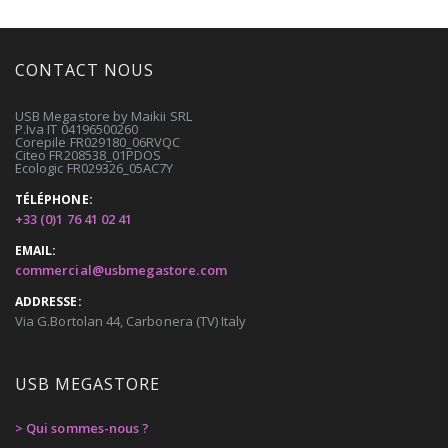
CONTACT NOUS
USB Megastore by Maikii SRL
P.Iva IT 04196500260
Corepile FR029180_06RVQC
Citeo FR208538_01PDOS
Ecologic FR029326_05AC7Y
TÉLÉPHONE:
+33 (0)1 76 41 02 41
EMAIL:
commercial@usbmegastore.com
ADDRESSE:
Via G.Bortolan 44, Carbonera (TV) Italy
USB MEGASTORE
> Qui sommes-nous ?