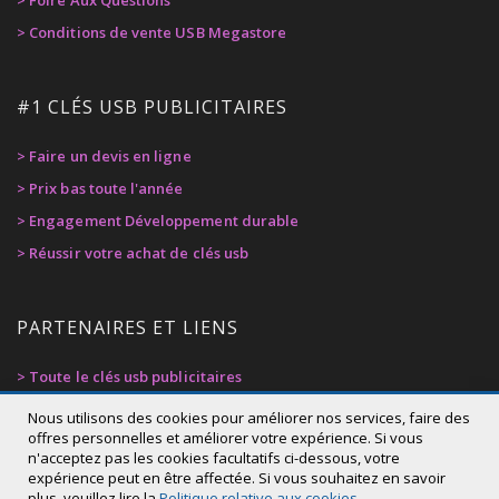
> Foire Aux Questions
> Conditions de vente USB Megastore
#1 CLÉS USB PUBLICITAIRES
> Faire un devis en ligne
> Prix bas toute l'année
> Engagement Développement durable
> Réussir votre achat de clés usb
PARTENAIRES ET LIENS
> Toute le clés usb publicitaires
> Privacy Policy
Nous utilisons des cookies pour améliorer nos services, faire des
offres personnelles et améliorer votre expérience. Si vous
> Cookie Policy
n'acceptez pas les cookies facultatifs ci-dessous, votre
Qté : (piece):
Prix de votre projet:
> Déclaration d'accessibilité
expérience peut en être affectée. Si vous souhaitez en savoir
plus, veuillez lire la
Politique relative aux cookies