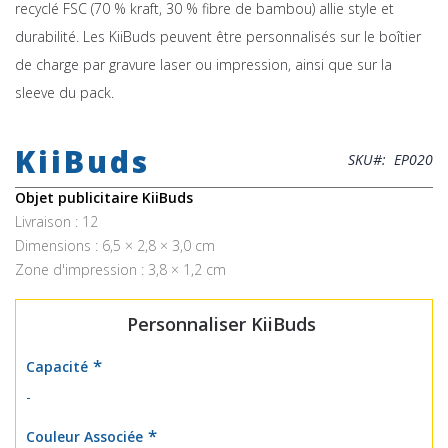
recyclé FSC (70 % kraft, 30 % fibre de bambou) allie style et
durabilité. Les KiiBuds peuvent être personnalisés sur le boîtier
de charge par gravure laser ou impression, ainsi que sur la
sleeve du pack.
Skip
to
KiiBuds
the
SKU
EP020
beginning
of
Objet publicitaire KiiBuds
the
Livraison : 12
images
Dimensions : 6,5 × 2,8 × 3,0 cm
gallery
Zone d'impression : 3,8 × 1,2 cm
Personnaliser KiiBuds
Capacité
-
Couleur Associée