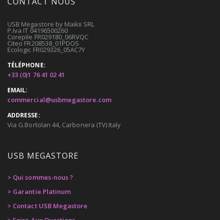
CONTACT NOUS
USB Megastore by Maikii SRL
P.Iva IT 04196500260
Corepile FR029180_06RVQC
Citeo FR208538_01PDOS
Ecologic FR029326_05AC7Y
TÉLÉPHONE:
+33 (0)1 76 41 02 41
EMAIL:
commercial@usbmegastore.com
ADDRESSE:
Via G.Bortolan 44, Carbonera (TV) Italy
USB MEGASTORE
> Qui sommes-nous ?
> Garantie Platinum
> Contact USB Megastore