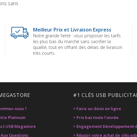
ions sans
Meilleur Prix et Livraison Express
Notre grande fierté : vous proposer les tarifs
les plus bas du marché sans sacrifier la
qualité, tout en offrant des délais de livraison
très courts.
MEGASTORE
#1 CLÉS USB PUBLICITA
sommes-nous ?
> Faire un devis en ligne
ntie Platinum
> Prix bas toute l'année
act USB Megastore
> Engagement Développement d
e Aux Questions
> Réussir votre achat de clés usb