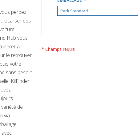
EMBALLAGE
e vous perdez.
 localiser des
voiture.
Find Hub vous
écupérer à
* Champs requis
ur le retrouver
puis votre
nne sans besoin
elle. KiiFinder
ouvez
oujours
 variété de
o via
mballage
e avec