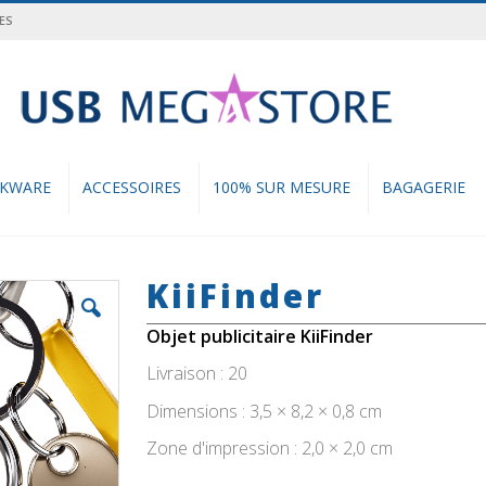
ES
cher
NKWARE
ACCESSOIRES
100% SUR MESURE
BAGAGERIE
KiiFinder
Objet publicitaire KiiFinder
Livraison : 20
Dimensions : 3,5 × 8,2 × 0,8 cm
Zone d'impression : 2,0 × 2,0 cm