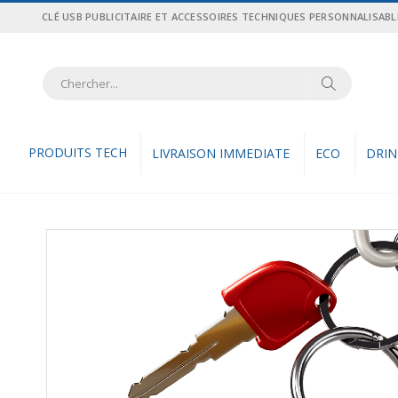
Allez
CLÉ USB PUBLICITAIRE ET ACCESSOIRES TECHNIQUES PERSONNALISABL
au
contenu
Recher
Rechercher
PRODUITS TECH
LIVRAISON IMMEDIATE
ECO
DRI
Skip
to
the
end
of
the
images
gallery