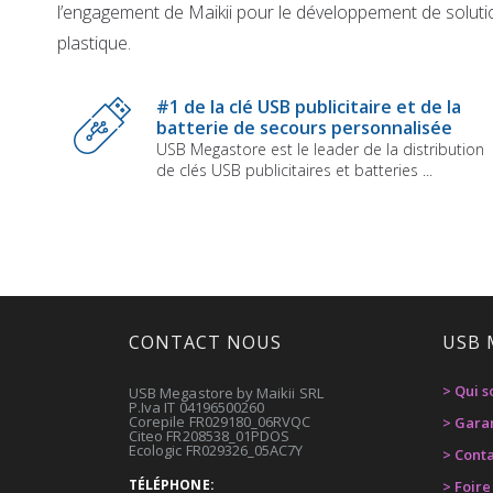
l’engagement de Maikii pour le développement de solut
plastique.
Skip
to
#1 de la clé USB publicitaire et de la
the
batterie de secours personnalisée
beginning
USB Megastore est le leader de la distribution
of
de clés USB publicitaires et batteries ...
the
images
gallery
CONTACT NOUS
USB 
> Qui 
USB Megastore by Maikii SRL
P.Iva IT 04196500260
Corepile FR029180_06RVQC
> Gara
Citeo FR208538_01PDOS
Ecologic FR029326_05AC7Y
> Cont
TÉLÉPHONE:
> Foir