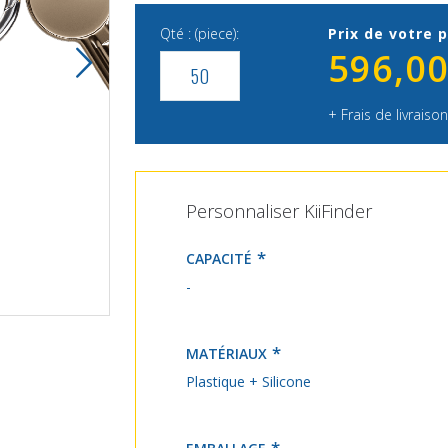
Qté : (piece):
Prix de votre p
596,00
+ Frais de livraison
Personnaliser KiiFinder
CAPACITÉ
-
KiiFinder
MATÉRIAUX
Plastique + Silicone