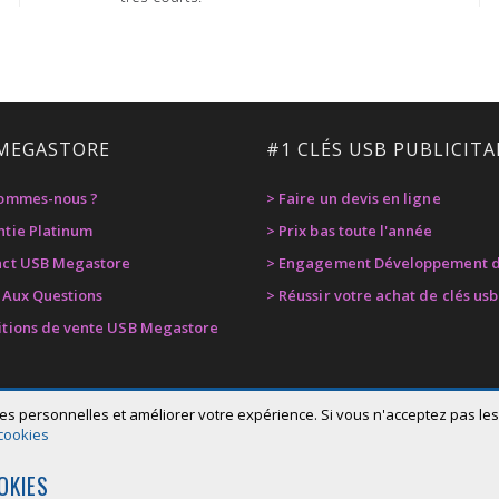
MEGASTORE
#1 CLÉS USB PUBLICITA
sommes-nous ?
> Faire un devis en ligne
ntie Platinum
> Prix bas toute l'année
act USB Megastore
> Engagement Développement d
e Aux Questions
> Réussir votre achat de clés usb
itions de vente USB Megastore
es personnelles et améliorer votre expérience. Si vous n'acceptez pas les 
 cookies
OKIES