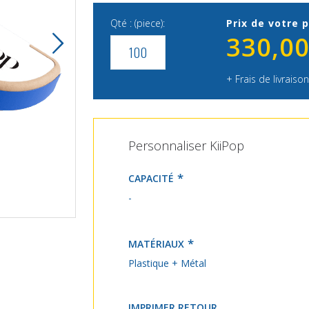
Qté : (piece):
Prix de votre p
330,00
+ Frais de livraison
Personnaliser KiiPop
CAPACITÉ
-
KiiPop
MATÉRIAUX
Plastique + Métal
IMPRIMER RETOUR