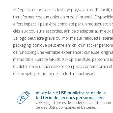
KiiPop est un porte-clés fashion polyvalent et distinctif,
transformer chaque objet en produit brandé. Disponible
à fort impact, il peut être complété par un mousqueton 
clés aux couleurs assorties, afin de s’adapter au mieux 
Le logo peut être gravé ou imprimé sur l’étiquette latéral
packaging iconique peut être enrichi d’un sticker personn
de l’unboxing une véritable expérience : curieuse, origina
mémorable. Certifié GRS®, KiiPop allie style, personnalis
du détail dans un accessoire compact, contemporain et 
des projets promotionnels à fort impact visuel.
Skip
to
the
#1 de la clé USB publicitaire et de la
beginning
batterie de secours personnalisée
of
USB Megastore est le leader de la distribution
the
de clés USB publicitaires et batteries ...
images
gallery