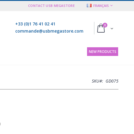
LANGUE
CONTACT USB MEGASTORE
FRANÇAIS
+33 (0)1 76 41 02 41
articles
0
Cart
commande@usbmegastore.com
NEW PRODUCTS
SKU
GD075
m