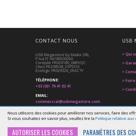
CONTACT NOUS
USB 
> Qui 
USB Megastore by Maikii SRL
P.Iva IT 04196500260
Corepile FR029180_06RVQC
> Gara
Citeo FR208538_01PDOS
Ecologic FR029326_05AC7Y
> Cont
TÉLÉPHONE:
> Foir
+33 (0)1 76 41 02 41
> Cond
EMAIL:
commercial@usbmegastore.com
ADDRESSE:
Nous utilisons des cookies pour améliorer nos services, faire des offr
Via G.Bortolan 44, Carbonera (TV) Italy
Si vous souhaitez en savoir plus, veuillez lire la
Politique relative aux
AUTORISER LES COOKIES
PARAMÈTRES DES CO
© 2020 USB Megastore