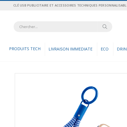
Allez
CLÉ USB PUBLICITAIRE ET ACCESSOIRES TECHNIQUES PERSONNALISABL
au
contenu
Recher
Rechercher
PRODUITS TECH
LIVRAISON IMMEDIATE
ECO
DRI
Skip
to
the
end
of
the
images
gallery