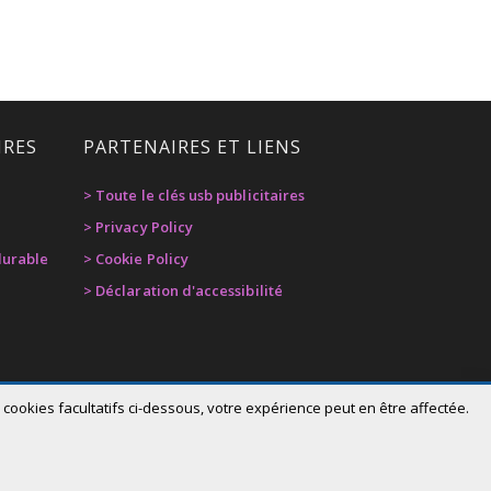
IRES
PARTENAIRES ET LIENS
> Toute le clés usb publicitaires
> Privacy Policy
urable
> Cookie Policy
> Déclaration d'accessibilité
cookies facultatifs ci-dessous, votre expérience peut en être affectée.