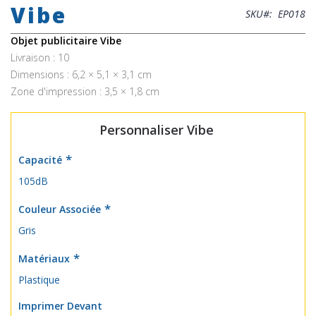
Vibe
the
SKU
EP018
beginning
of
Objet publicitaire Vibe
the
Livraison : 10
images
Dimensions : 6,2 × 5,1 × 3,1 cm
gallery
Zone d'impression : 3,5 × 1,8 cm
Personnaliser Vibe
Capacité
105dB
Couleur Associée
Gris
Matériaux
Plastique
Imprimer Devant