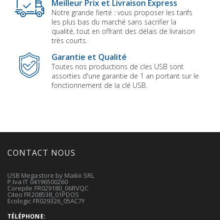
Meilleur Prix et Livraison Express
Notre grande fierté : vous proposer les tarifs
les plus bas du marché sans sacrifier la
qualité, tout en offrant des délais de livraison
très courts.
Garantie et Qualité
Toutes nos productions de cles USB sont
assorties d'une garantie de 1 an portant sur le
fonctionnement de la clé USB.
CONTACT NOUS
USB Megastore by Maikii SRL
P.Iva IT 04196500260
Corepile FR029180_06RVQC
Citeo FR208538_01PDOS
Ecologic FR029326_05AC7Y
TÉLÉPHONE: