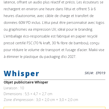
latence, offrant un audio plus réactif et précis. Les écouteurs se
rechargent en environ une heure dans l’étui et offrent 5 à 6
heures d’autonomie, avec câble de charge et transfert de
données 60W PD inclus. L’étui peut être personnalisé avec logos
ou graphismes via impression UV, idéal pour le branding.
L’emballage éco-responsable est fabriqué en papier recyclé
pressé certifié FSC (70 % kraft, 30 % fibre de bambou), conçu
pour réduire le volume de transport et l’usage d’acier. Maikii vise
à éliminer le plastique du packaging d’ici 2027.
Skip
to
Whisper
the
SKU
EP019
beginning
of
Objet publicitaire Whisper
the
Livraison : 10
images
Dimensions : 5,5 × 4,7 × 2,7 cm
gallery
Zone d'impression : 3,0 × 2,0 cm + 3,0 × 2,0 cm