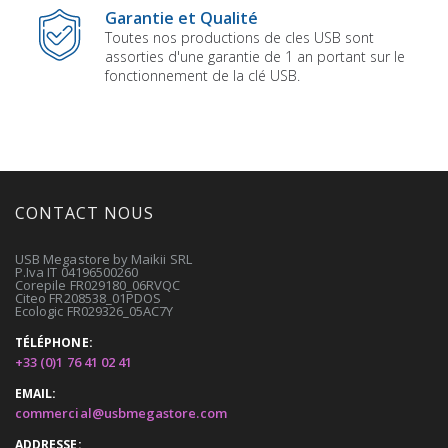
Garantie et Qualité
Toutes nos productions de cles USB sont
assorties d'une garantie de 1 an portant sur le
fonctionnement de la clé USB.
CONTACT NOUS
USB Megastore by Maikii SRL
P.Iva IT 04196500260
Corepile FR029180_06RVQC
Citeo FR208538_01PDOS
Ecologic FR029326_05AC7Y
TÉLÉPHONE:
+33 (0)1 76 41 02 41
EMAIL:
commercial@usbmegastore.com
ADDRESSE: