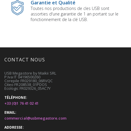
Garantie et Qualité
Toutes nos productions de cles USB sont
assorties d'une garantie de 1 an portant sur le
fonctionnement de la clé USB.
CONTACT NOUS
USB Megastore by Maikii SRL
P.Iva IT 04196500260
Corepile FR029180_06RVQC
Citeo FR208538_01PDOS
Ecologic FR029326_05AC7Y
TÉLÉPHONE:
+33 (0)1 76 41 02 41
EMAIL:
commercial@usbmegastore.com
ADDRESSE: