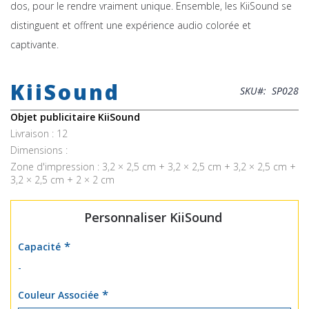
dos, pour le rendre vraiment unique. Ensemble, les KiiSound se
distinguent et offrent une expérience audio colorée et
captivante.
Skip
to
KiiSound
the
SKU
SP028
beginning
of
Objet publicitaire KiiSound
the
Livraison : 12
images
Dimensions :
gallery
Zone d'impression : 3,2 × 2,5 cm + 3,2 × 2,5 cm + 3,2 × 2,5 cm +
3,2 × 2,5 cm + 2 × 2 cm
Personnaliser KiiSound
Capacité
-
Couleur Associée