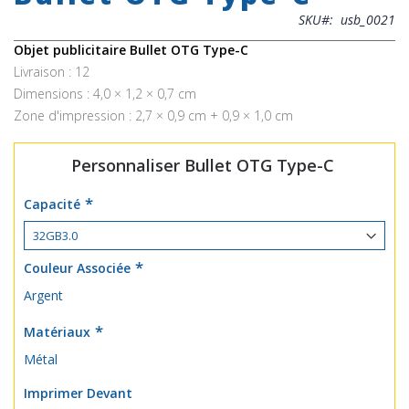
beginning
SKU
usb_0021
of
the
Objet publicitaire Bullet OTG Type-C
images
Livraison : 12
gallery
Dimensions : 4,0 × 1,2 × 0,7 cm
Zone d'impression : 2,7 × 0,9 cm + 0,9 × 1,0 cm
Personnaliser Bullet OTG Type-C
Capacité
Couleur Associée
Argent
Matériaux
Métal
Imprimer Devant