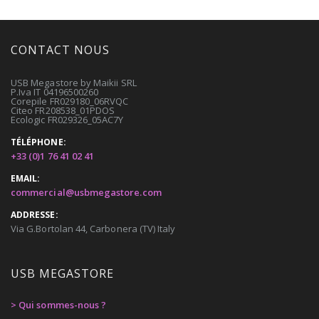
CONTACT NOUS
USB Megastore by Maikii SRL
P.Iva IT 04196500260
Corepile FR029180_06RVQC
Citeo FR208538_01PDOS
Ecologic FR029326_05AC7Y
TÉLÉPHONE:
+33 (0)1 76 41 02 41
EMAIL:
commercial@usbmegastore.com
ADDRESSE:
Via G.Bortolan 44, Carbonera (TV) Italy
USB MEGASTORE
> Qui sommes-nous ?