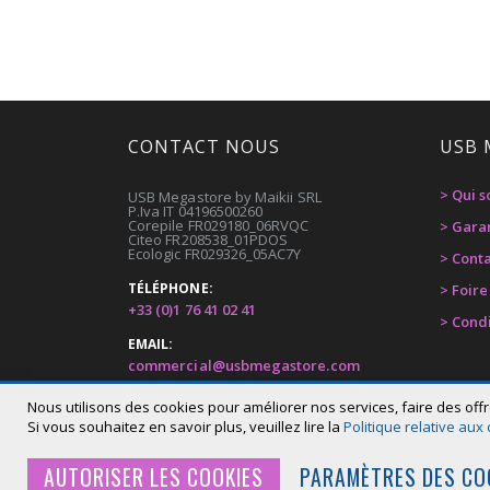
CONTACT NOUS
USB 
> Qui 
USB Megastore by Maikii SRL
P.Iva IT 04196500260
Corepile FR029180_06RVQC
> Gara
Citeo FR208538_01PDOS
Ecologic FR029326_05AC7Y
> Cont
TÉLÉPHONE:
> Foir
+33 (0)1 76 41 02 41
> Cond
EMAIL:
commercial@usbmegastore.com
ADDRESSE:
Nous utilisons des cookies pour améliorer nos services, faire des offr
Via G.Bortolan 44, Carbonera (TV) Italy
Si vous souhaitez en savoir plus, veuillez lire la
Politique relative aux
AUTORISER LES COOKIES
PARAMÈTRES DES CO
© 2020 USB Megastore