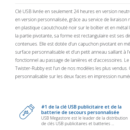
Clé USB livrée en seulement 24 heures en version neutr
en version personnalisée, grâce au service de livraison 
en plastique caoutchouté noir sur le boîtier et en métal 
la partie pivotante, sa forme est rectangulaire est ses 
contenues. Elle est dotée d'un capuchon pivotant en mé
surface personnalisable et d'un petit anneau saillant à l'
fonctionnel au passage de lanières et d'accessoires. L
Twister-Rubby est l'un de nos modèles les plus vendus
personnalisable sur les deux faces en impression numé
Skip
to
the
beginning
of
#1 de la clé USB publicitaire et de la
the
batterie de secours personnalisée
images
USB Megastore est le leader de la distribution
gallery
de clés USB publicitaires et batteries ...