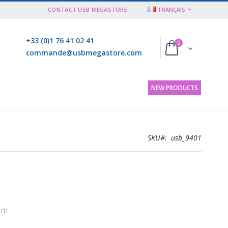
LANGUE
CONTACT USB MEGASTORE
FRANÇAIS
+33 (0)1 76 41 02 41
articles
0
Cart
commande@usbmegastore.com
NEW PRODUCTS
SKU
usb_9401
 cm