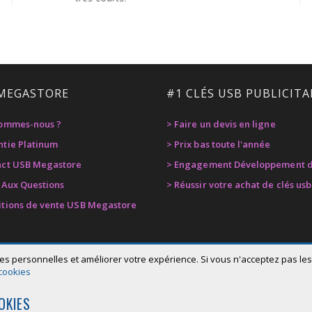
MEGASTORE
#1 CLÉS USB PUBLICITA
sommes-nous ?
> Faire un devis en ligne
ntie Platinum
> Prix bas toute l'année
act USB Megastore
> Engagement Développement d
e Aux Questions
> Réussir votre achat de clés usb
itions de vente USB Megastore
es personnelles et améliorer votre expérience. Si vous n'acceptez pas les 
 cookies
OKIES