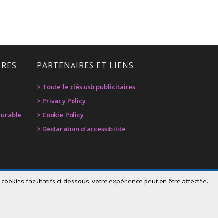
IRES
PARTENAIRES ET LIENS
> Toute le clés usb publicitaires
> Privacy Policy
urable
> Cookie Policy
> Déclaration d'accessibilité
cookies facultatifs ci-dessous, votre expérience peut en être affectée.