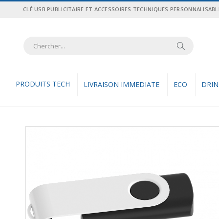
Allez
CLÉ USB PUBLICITAIRE ET ACCESSOIRES TECHNIQUES PERSONNALISABL
au
contenu
Recher
Rechercher
PRODUITS TECH
LIVRAISON IMMEDIATE
ECO
DRI
Skip
to
the
end
of
the
images
gallery