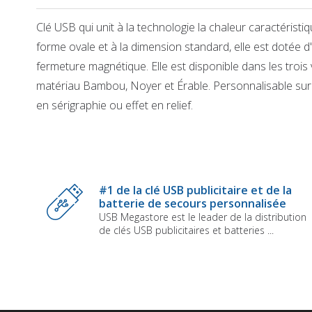
Clé USB qui unit à la technologie la chaleur caractéristi
forme ovale et à la dimension standard, elle est dotée 
fermeture magnétique. Elle est disponible dans les trois
matériau Bambou, Noyer et Érable. Personnalisable sur
en sérigraphie ou effet en relief.
Skip
to
the
beginning
of
the
#1 de la clé USB publicitaire et de la
images
batterie de secours personnalisée
gallery
USB Megastore est le leader de la distribution
de clés USB publicitaires et batteries ...