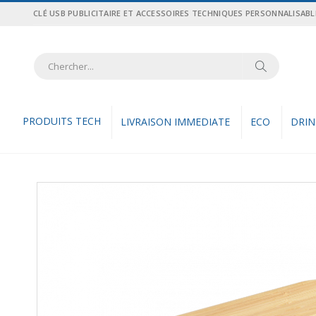
Allez
CLÉ USB PUBLICITAIRE ET ACCESSOIRES TECHNIQUES PERSONNALISABL
au
contenu
Recher
Rechercher
PRODUITS TECH
LIVRAISON IMMEDIATE
ECO
DRI
Skip
to
the
end
of
the
images
gallery