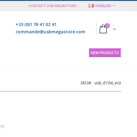
LANGUE
CONTACT USB MEGASTORE
FRANÇAIS
+33 (0)1 76 41 02 41
articles
0
Cart
commande@usbmegastore.com
NEW PRODUCTS
SKU
usb_6104_eco
 cm