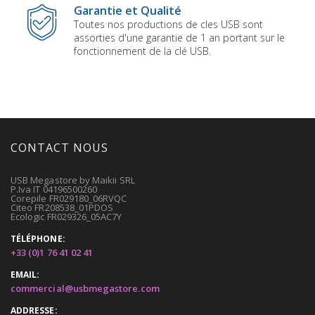
Garantie et Qualité
Toutes nos productions de cles USB sont
assorties d'une garantie de 1 an portant sur le
fonctionnement de la clé USB.
CONTACT NOUS
USB Megastore by Maikii SRL
P.Iva IT 04196500260
Corepile FR029180_06RVQC
Citeo FR208538_01PDOS
Ecologic FR029326_05AC7Y
TÉLÉPHONE:
+33 (0)1 76 41 02 41
EMAIL:
commercial@usbmegastore.com
ADDRESSE: