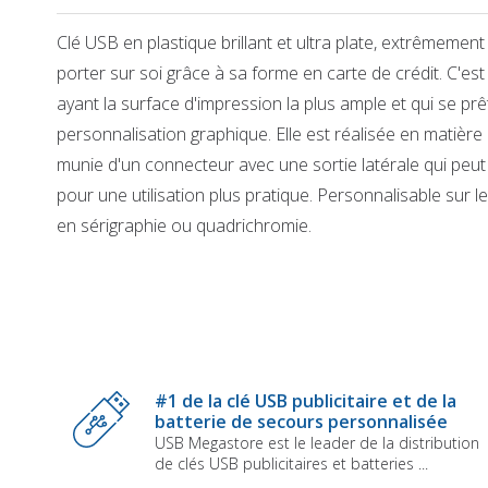
Clé USB en plastique brillant et ultra plate, extrêmement
porter sur soi grâce à sa forme en carte de crédit. C'est 
ayant la surface d'impression la plus ample et qui se prêt
personnalisation graphique. Elle est réalisée en matière 
munie d'un connecteur avec une sortie latérale qui peut
pour une utilisation plus pratique. Personnalisable sur l
en sérigraphie ou quadrichromie.
Skip
to
the
beginning
of
the
images
gallery
#1 de la clé USB publicitaire et de la
batterie de secours personnalisée
USB Megastore est le leader de la distribution
de clés USB publicitaires et batteries ...