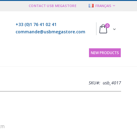
LANGUE
CONTACT USB MEGASTORE
FRANÇAIS
+33 (0)1 76 41 02 41
articles
0
Cart
commande@usbmegastore.com
NEW PRODUCTS
SKU
usb_4017
 cm