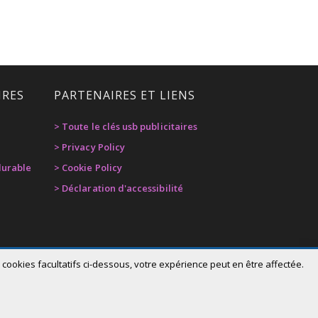
IRES
PARTENAIRES ET LIENS
> Toute le clés usb publicitaires
> Privacy Policy
urable
> Cookie Policy
> Déclaration d'accessibilité
cookies facultatifs ci-dessous, votre expérience peut en être affectée.