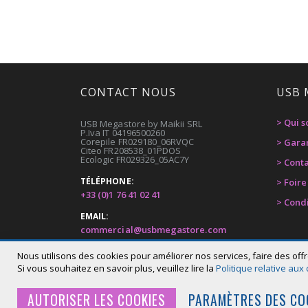
CONTACT NOUS
USB 
> Qui 
USB Megastore by Maikii SRL
P.Iva IT 04196500260
Corepile FR029180_06RVQC
> Gara
Citeo FR208538_01PDOS
Ecologic FR029326_05AC7Y
> Cont
TÉLÉPHONE:
> Foir
+33 (0)1 76 41 02 41
> Cond
EMAIL:
commercial@usbmegastore.com
ADDRESSE:
Nous utilisons des cookies pour améliorer nos services, faire des offr
Via G.Bortolan 44, Carbonera (TV) Italy
Si vous souhaitez en savoir plus, veuillez lire la
Politique relative aux
AUTORISER LES COOKIES
PARAMÈTRES DES CO
© 2020 USB Megastore