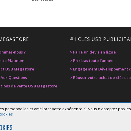
MEGASTORE
#1 CLÉS USB PUBLICITA
sommes-nous ?
> Faire un devis en ligne
ntie Platinum
> Prix bas toute l'année
act USB Megastore
> Engagement Développement d
e Aux Questions
> Réussir votre achat de clés usb
itions de vente USB Megastore
es personnelles et améliorer votre expérience. Si vous n'acceptez pas les 
 cookies
OKIES