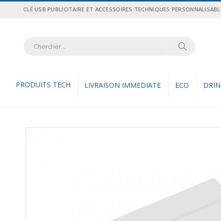
Allez
CLÉ USB PUBLICITAIRE ET ACCESSOIRES TECHNIQUES PERSONNALISABL
au
contenu
Recher
Rechercher
PRODUITS TECH
LIVRAISON IMMEDIATE
ECO
DRI
Skip
to
the
end
of
the
images
gallery