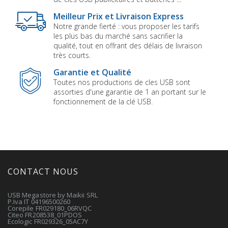
Meilleur Prix et Livraison Express
Notre grande fierté : vous proposer les tarifs
les plus bas du marché sans sacrifier la
qualité, tout en offrant des délais de livraison
très courts.
Garantie et Qualité
Toutes nos productions de cles USB sont
assorties d'une garantie de 1 an portant sur le
fonctionnement de la clé USB.
CONTACT NOUS
USB Megastore by Maikii SRL
P.Iva IT 04196500260
Corepile FR029180_06RVQC
Citeo FR208538_01PDOS
Ecologic FR029326_05AC7Y