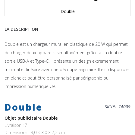
Double
LA DESCRIPTION
Double est un chargeur mural en plastique de 20 W qui permet
de charger deux appareils simultanément grâce à sa double
sortie USB-A et Type-C. Il présente un design extrêmement
minimal et linéaire avec une découpe angulaire. Il est disponible
en blanc et peut être personnalisé par sérigraphie ou
impression numérique UV.
Skip
to
Double
the
SKU
TA009
beginning
of
Objet publicitaire Double
the
Livraison : 7
images
Dimensions : 3,0 × 3,0 × 7,2 cm
gallery