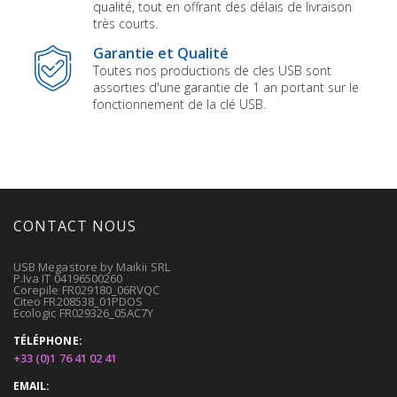
qualité, tout en offrant des délais de livraison
très courts.
Garantie et Qualité
Toutes nos productions de cles USB sont
assorties d'une garantie de 1 an portant sur le
fonctionnement de la clé USB.
CONTACT NOUS
USB Megastore by Maikii SRL
P.Iva IT 04196500260
Corepile FR029180_06RVQC
Citeo FR208538_01PDOS
Ecologic FR029326_05AC7Y
TÉLÉPHONE:
+33 (0)1 76 41 02 41
EMAIL: