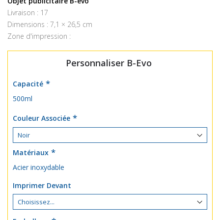
Objet publicitaire B-evo
the
Livraison : 17
images
Dimensions : 7,1 × 26,5 cm
gallery
Zone d'impression :
Personnaliser B-Evo
Capacité
500ml
Couleur Associée
Matériaux
Acier inoxydable
Imprimer Devant