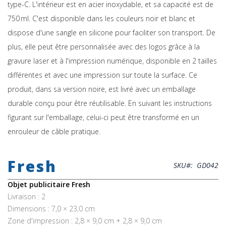
type-C. L'intérieur est en acier inoxydable, et sa capacité est de
750 ml. C'est disponible dans les couleurs noir et blanc et
dispose d'une sangle en silicone pour faciliter son transport. De
plus, elle peut être personnalisée avec des logos grâce à la
gravure laser et à l'impression numérique, disponible en 2 tailles
différentes et avec une impression sur toute la surface. Ce
produit, dans sa version noire, est livré avec un emballage
durable conçu pour être réutilisable. En suivant les instructions
figurant sur l'emballage, celui-ci peut être transformé en un
enrouleur de câble pratique.
Skip
to
Fresh
the
SKU
GD042
beginning
of
Objet publicitaire Fresh
the
Livraison : 2
images
Dimensions : 7,0 × 23,0 cm
gallery
Zone d'impression : 2,8 × 9,0 cm + 2,8 × 9,0 cm