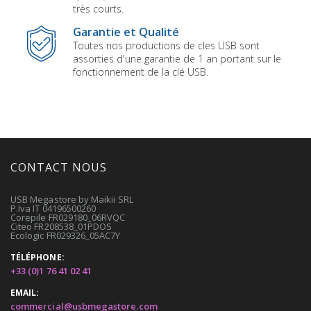
très courts.
Garantie et Qualité
Toutes nos productions de cles USB sont
assorties d'une garantie de 1 an portant sur le
fonctionnement de la clé USB.
CONTACT NOUS
USB Megastore by Maikii SRL
P.Iva IT 04196500260
Corepile FR029180_06RVQC
Citeo FR208538_01PDOS
Ecologic FR029326_05AC7Y
TÉLÉPHONE:
+33 (0)1 76 41 02 41
EMAIL:
commercial@usbmegastore.com