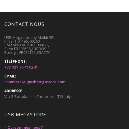
CONTACT NOUS
USB Megastore by Maikii SRL
P.Iva IT 04196500260
Corepile FR029180_06RVQC
Citeo FR208538_01PDOS
Ecologic FR029326_05AC7Y
TÉLÉPHONE:
+33 (0)1 76 41 02 41
EMAIL:
commercial@usbmegastore.com
ADDRESSE:
Via G.Bortolan 44, Carbonera (TV) Italy
USB MEGASTORE
> Qui sommes-nous ?