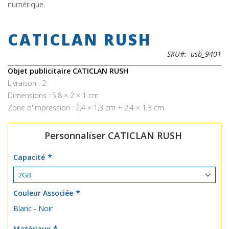
numérique.
Skip
to
CATICLAN RUSH
the
beginning
SKU
usb_9401
of
the
Objet publicitaire CATICLAN RUSH
images
Livraison : 2
gallery
Dimensions : 5,8 × 2 × 1 cm
Zone d'impression : 2,4 × 1,3 cm + 2,4 × 1,3 cm
Personnaliser CATICLAN RUSH
Capacité
Couleur Associée
Blanc - Noir
Matériaux