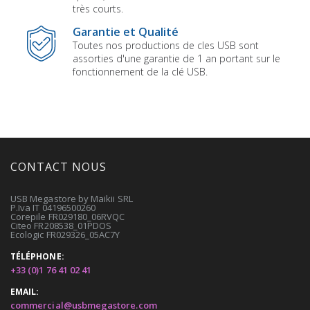
très courts.
Garantie et Qualité
Toutes nos productions de cles USB sont
assorties d'une garantie de 1 an portant sur le
fonctionnement de la clé USB.
CONTACT NOUS
USB Megastore by Maikii SRL
P.Iva IT 04196500260
Corepile FR029180_06RVQC
Citeo FR208538_01PDOS
Ecologic FR029326_05AC7Y
TÉLÉPHONE:
+33 (0)1 76 41 02 41
EMAIL:
commercial@usbmegastore.com