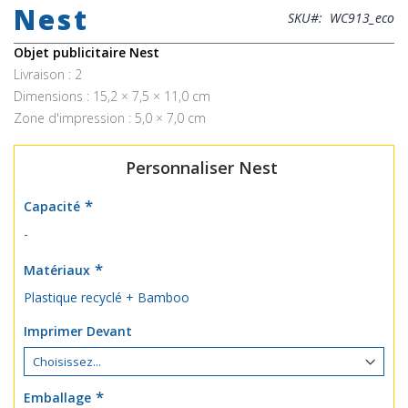
Nest
the
SKU
WC913_eco
beginning
of
Objet publicitaire Nest
the
Livraison : 2
images
Dimensions : 15,2 × 7,5 × 11,0 cm
gallery
Zone d'impression : 5,0 × 7,0 cm
Personnaliser Nest
Capacité
-
Matériaux
Plastique recyclé + Bamboo
Imprimer Devant
Emballage