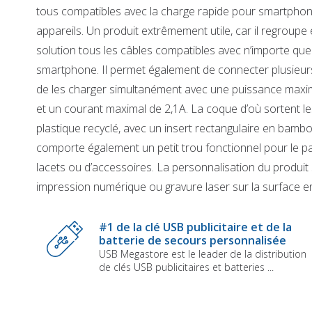
tous compatibles avec la charge rapide pour smartpho
appareils. Un produit extrêmement utile, car il regroupe
solution tous les câbles compatibles avec n’importe qu
smartphone. Il permet également de connecter plusieurs
de les charger simultanément avec une puissance maxi
et un courant maximal de 2,1A. La coque d’où sortent le
plastique recyclé, avec un insert rectangulaire en bambou
comporte également un petit trou fonctionnel pour le 
lacets ou d’accessoires. La personnalisation du produit 
impression numérique ou gravure laser sur la surface 
Skip
to
#1 de la clé USB publicitaire et de la
the
batterie de secours personnalisée
beginning
USB Megastore est le leader de la distribution
of
de clés USB publicitaires et batteries ...
the
images
gallery