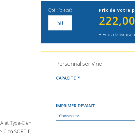
Qté : (piece):
Prix de votre p
222,00
+ Frais de livraison
Personnaliser Vine
CAPACITÉ
-
IMPRIMER DEVANT
-A et Type-C en
e-C en SORTIE,