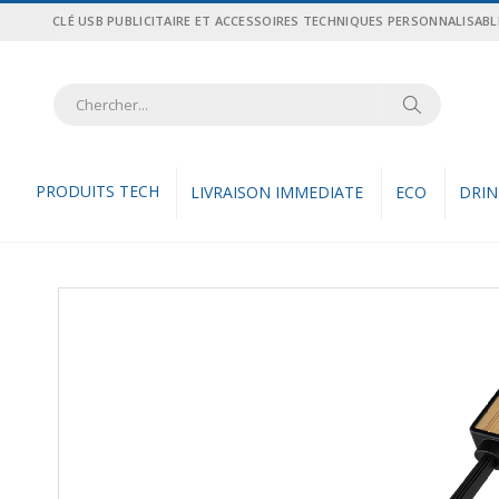
Allez
CLÉ USB PUBLICITAIRE ET ACCESSOIRES TECHNIQUES PERSONNALISABL
au
contenu
Recher
Rechercher
PRODUITS TECH
LIVRAISON IMMEDIATE
ECO
DRI
Skip
to
the
end
of
the
images
gallery