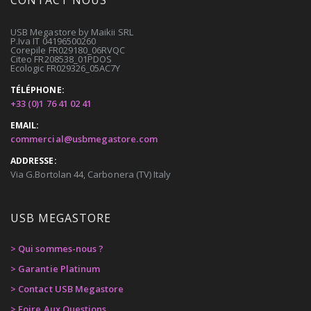
CONTACT NOUS
USB Megastore by Maikii SRL
P.Iva IT 04196500260
Corepile FR029180_06RVQC
Citeo FR208538_01PDOS
Ecologic FR029326_05AC7Y
TÉLÉPHONE:
+33 (0)1 76 41 02 41
EMAIL:
commercial@usbmegastore.com
ADDRESSE:
Via G.Bortolan 44, Carbonera (TV) Italy
USB MEGASTORE
> Qui sommes-nous ?
> Garantie Platinum
> Contact USB Megastore
> Foire Aux Questions