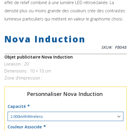
effet de relief combiné à une lumière LED rétroéclairée. La
densité plus ou moins grande des couleurs crée des contrastes
lumineux particuliers qui mettent en valeur le graphisme choisi.
Skip
to
Nova Induction
the
beginning
SKU
PB048
of
the
Objet publicitaire Nova Induction
images
Livraison : 20
gallery
Dimensions : 10 × 10 cm
Zone d'impression :
Personnaliser Nova Induction
Capacité
Couleur Associée