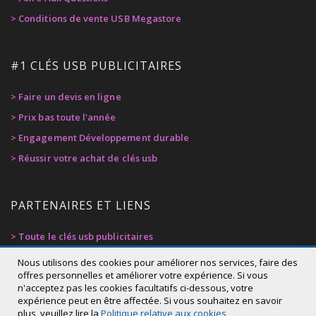
> Conditions de vente USB Megastore
#1 CLÉS USB PUBLICITAIRES
> Faire un devis en ligne
> Prix bas toute l'année
> Engagement Développement durable
> Réussir votre achat de clés usb
PARTENAIRES ET LIENS
> Toute le clés usb publicitaires
> Privacy Policy
Nous utilisons des cookies pour améliorer nos services, faire des
offres personnelles et améliorer votre expérience. Si vous
> Cookie Policy
n'acceptez pas les cookies facultatifs ci-dessous, votre
Qté : (piece):
Prix de votre projet:
> Déclaration d'accessibilité
expérience peut en être affectée. Si vous souhaitez en savoir
plus, veuillez lire la
Politique relative aux cookies