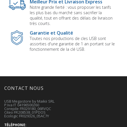
Meilleur Prix et Livraison Express
Notre grande fierté : vous proposer les tarifs
les plus bas du marché sans sacrifier la
qualité, tout en offrant des délais de livraison
très courts.
Garantie et Qualité
Toutes nos productions de cles USB sont
assorties d'une garantie de 1 an portant sur le
fonctionnement de la clé USB.
CONTACT NOUS
USB Megastore by Maikii SRL
P.Iva IT 04196500260
Corepile FR029180_06RVQC
Citeo FR208538_01PDOS
Ecologic FR029326_05AC7Y
TÉLÉPHONE: