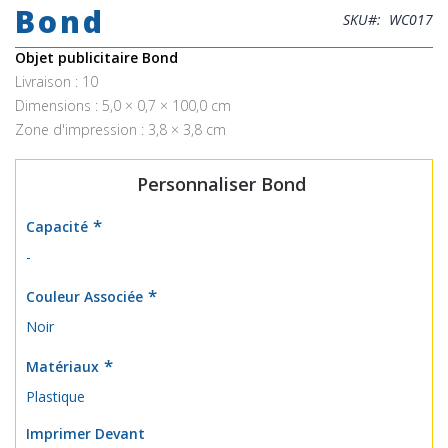
Bond
the
SKU
WC017
beginning
of
Objet publicitaire Bond
the
Livraison : 10
images
Dimensions : 5,0 × 0,7 × 100,0 cm
gallery
Zone d'impression : 3,8 × 3,8 cm
Personnaliser Bond
Capacité
-
Couleur Associée
Noir
Matériaux
Plastique
Imprimer Devant