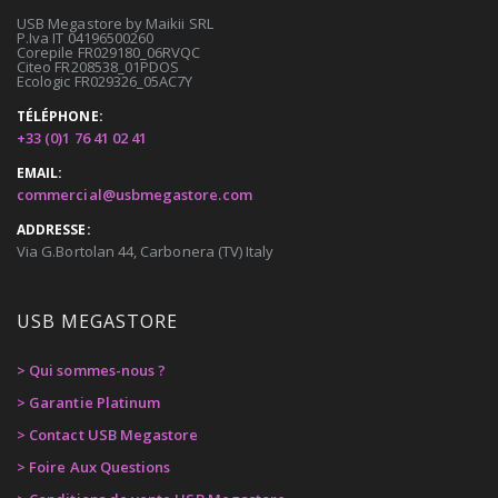
USB Megastore by Maikii SRL
P.Iva IT 04196500260
Corepile FR029180_06RVQC
Citeo FR208538_01PDOS
Ecologic FR029326_05AC7Y
TÉLÉPHONE:
+33 (0)1 76 41 02 41
EMAIL:
commercial@usbmegastore.com
ADDRESSE:
Via G.Bortolan 44, Carbonera (TV) Italy
USB MEGASTORE
> Qui sommes-nous ?
> Garantie Platinum
> Contact USB Megastore
> Foire Aux Questions