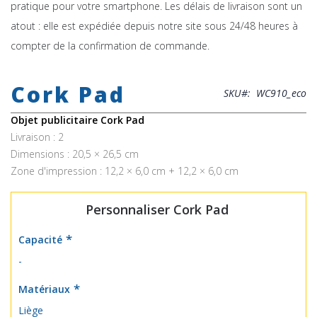
pratique pour votre smartphone. Les délais de livraison sont un
atout : elle est expédiée depuis notre site sous 24/48 heures à
compter de la confirmation de commande.
Skip
to
Cork Pad
the
SKU
WC910_eco
beginning
of
Objet publicitaire Cork Pad
the
Livraison : 2
images
Dimensions : 20,5 × 26,5 cm
gallery
Zone d'impression : 12,2 × 6,0 cm + 12,2 × 6,0 cm
Personnaliser Cork Pad
Capacité
-
Matériaux
Liège