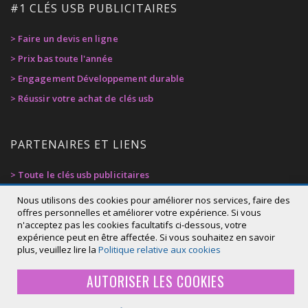
#1 CLÉS USB PUBLICITAIRES
> Faire un devis en ligne
> Prix bas toute l'année
> Engagement Développement durable
> Réussir votre achat de clés usb
PARTENAIRES ET LIENS
> Toute le clés usb publicitaires
> Privacy Policy
Nous utilisons des cookies pour améliorer nos services, faire des
offres personnelles et améliorer votre expérience. Si vous
> Cookie Policy
n'acceptez pas les cookies facultatifs ci-dessous, votre
Qté : (piece):
Prix de votre projet:
> Déclaration d'accessibilité
expérience peut en être affectée. Si vous souhaitez en savoir
516,00 €
plus, veuillez lire la
Politique relative aux cookies
+ Frais de livraison
AUTORISER LES COOKIES
AJOUTER AU PANIER