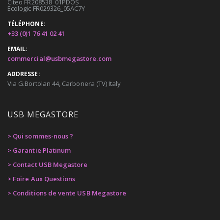
Citeo FR208538_01PDOS
Ecologic FR029326_05AC7Y
TÉLÉPHONE:
+33 (0)1 76 41 02 41
EMAIL:
commercial@usbmegastore.com
ADDRESSE:
Via G.Bortolan 44, Carbonera (TV) Italy
USB MEGASTORE
> Qui sommes-nous ?
> Garantie Platinum
> Contact USB Megastore
> Foire Aux Questions
> Conditions de vente USB Megastore