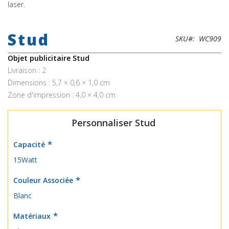
laser.
Skip
to
Stud
the
SKU
WC909
beginning
of
Objet publicitaire Stud
the
Livraison : 2
images
Dimensions : 5,7 × 0,6 × 1,0 cm
gallery
Zone d'impression : 4,0 × 4,0 cm
Personnaliser Stud
Capacité
15Watt
Couleur Associée
Blanc
Matériaux