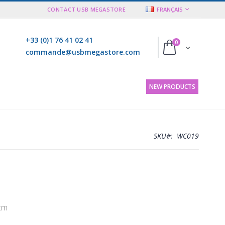
LANGUE
CONTACT USB MEGASTORE
FRANÇAIS
+33 (0)1 76 41 02 41
articles
0
Cart
commande@usbmegastore.com
NEW PRODUCTS
SKU
WC019
 cm