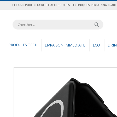
Allez
CLÉ USB PUBLICITAIRE ET ACCESSOIRES TECHNIQUES PERSONNALISABL
au
contenu
Recher
Rechercher
PRODUITS TECH
LIVRAISON IMMEDIATE
ECO
DRI
Skip
to
the
end
of
the
images
gallery