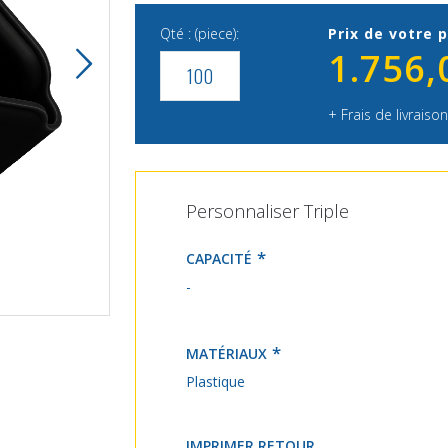
Qté : (piece):
Prix de votre p
1.756,
+ Frais de livraison
Personnaliser Triple
CAPACITÉ
-
Triple
MATÉRIAUX
Plastique
IMPRIMER RETOUR