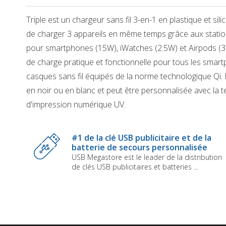
Triple est un chargeur sans fil 3-en-1 en plastique et si
de charger 3 appareils en même temps grâce aux stati
pour smartphones (15W), iWatches (2.5W) et Airpods (3
de charge pratique et fonctionnelle pour tous les smar
casques sans fil équipés de la norme technologique Qi. I
en noir ou en blanc et peut être personnalisée avec la 
d'impression numérique UV.
Skip
to
the
#1 de la clé USB publicitaire et de la
beginning
batterie de secours personnalisée
of
USB Megastore est le leader de la distribution
the
de clés USB publicitaires et batteries ...
images
gallery