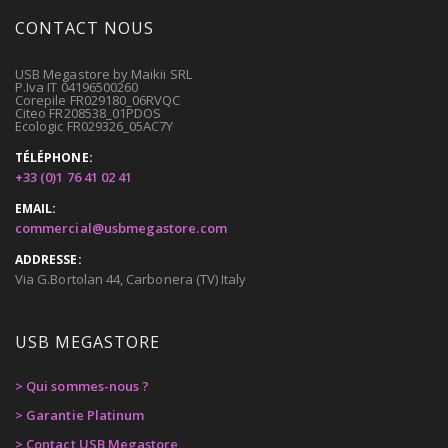
CONTACT NOUS
USB Megastore by Maikii SRL
P.Iva IT 04196500260
Corepile FR029180_06RVQC
Citeo FR208538_01PDOS
Ecologic FR029326_05AC7Y
TÉLÉPHONE:
+33 (0)1 76 41 02 41
EMAIL:
commercial@usbmegastore.com
ADDRESSE:
Via G.Bortolan 44, Carbonera (TV) Italy
USB MEGASTORE
> Qui sommes-nous ?
> Garantie Platinum
> Contact USB Megastore