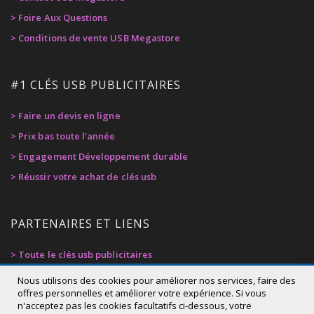
> Foire Aux Questions
> Conditions de vente USB Megastore
#1 CLÉS USB PUBLICITAIRES
> Faire un devis en ligne
> Prix bas toute l'année
> Engagement Développement durable
> Réussir votre achat de clés usb
PARTENAIRES ET LIENS
> Toute le clés usb publicitaires
> Privacy Policy
Nous utilisons des cookies pour améliorer nos services, faire des
offres personnelles et améliorer votre expérience. Si vous
> Cookie Policy
n'acceptez pas les cookies facultatifs ci-dessous, votre