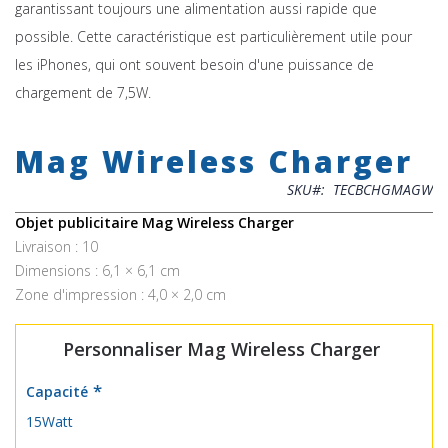
garantissant toujours une alimentation aussi rapide que
possible. Cette caractéristique est particulièrement utile pour
les iPhones, qui ont souvent besoin d'une puissance de
chargement de 7,5W.
Skip
to
Mag Wireless Charger
the
beginning
SKU
TECBCHGMAGW
of
the
Objet publicitaire Mag Wireless Charger
images
Livraison : 10
gallery
Dimensions : 6,1 × 6,1 cm
Zone d'impression : 4,0 × 2,0 cm
Personnaliser Mag Wireless Charger
Capacité
15Watt