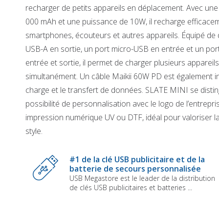
recharger de petits appareils en déplacement. Avec une
000 mAh et une puissance de 10W, il recharge efficace
smartphones, écouteurs et autres appareils. Équipé de
USB-A en sortie, un port micro-USB en entrée et un po
entrée et sortie, il permet de charger plusieurs appareils
simultanément. Un câble Maikii 60W PD est également in
charge et le transfert de données. SLATE MINI se distin
possibilité de personnalisation avec le logo de l’entrepri
impression numérique UV ou DTF, idéal pour valoriser 
style.
Skip
to
#1 de la clé USB publicitaire et de la
the
batterie de secours personnalisée
beginning
USB Megastore est le leader de la distribution
of
de clés USB publicitaires et batteries ...
the
images
gallery