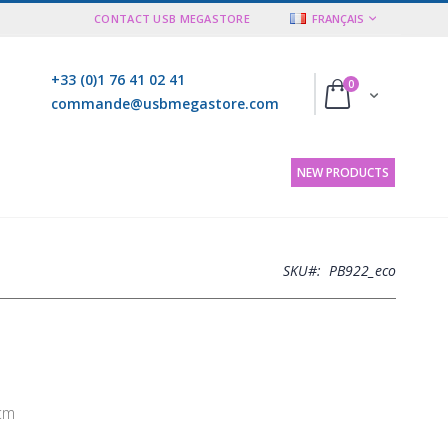
LANGUE
CONTACT USB MEGASTORE
FRANÇAIS
+33 (0)1 76 41 02 41
articles
0
Cart
commande@usbmegastore.com
NEW PRODUCTS
SKU
PB922_eco
 cm