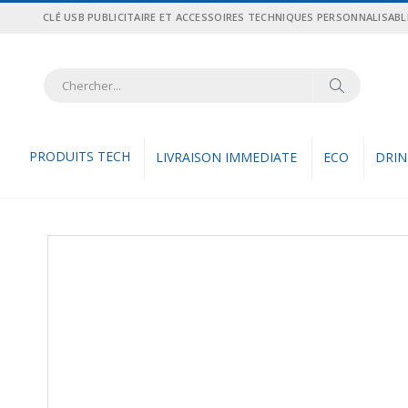
Allez
CLÉ USB PUBLICITAIRE ET ACCESSOIRES TECHNIQUES PERSONNALISABL
au
contenu
Recher
Rechercher
PRODUITS TECH
LIVRAISON IMMEDIATE
ECO
DRI
Skip
to
the
end
of
the
images
gallery