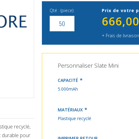
Qté : (piece):
Prix de votre p
666,00
+ Frais de livraison
Personnaliser Slate Mini
CAPACITÉ
5.000mAh
MATÉRIAUX
Plastique recyclé
tique recyclé,
t durable pour
IMPRIMER RETOUR